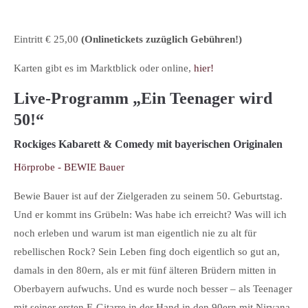
Eintritt € 25,00
(Onlinetickets zuzüglich Gebühren!)
Karten gibt es im Marktblick oder online,
hier!
Live-Programm „Ein Teenager wird
50!“
Rockiges Kabarett & Comedy mit bayerischen Originalen
Hörprobe - BEWIE Bauer
Bewie Bauer ist auf der Zielgeraden zu seinem 50. Geburtstag.
Und er kommt ins Grübeln: Was habe ich erreicht? Was will ich
noch erleben und warum ist man eigentlich nie zu alt für
rebellischen Rock? Sein Leben fing doch eigentlich so gut an,
damals in den 80ern, als er mit fünf älteren Brüdern mitten in
Oberbayern aufwuchs. Und es wurde noch besser – als Teenager
mit seiner ersten E-Gitarre in der Hand in den 90ern mit Nirvana,