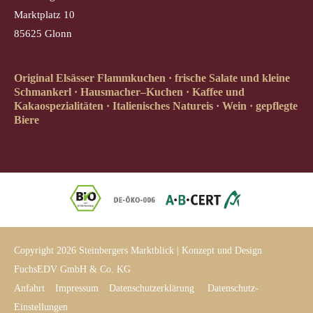
Marktplatz 10
85625 Glonn
Original Elsässer Flammkuchen · frische Salate und kleine
Schmankerl · Hausmacher–Kuchen · Kaffee und
Kakaospezialitäten · Italienisches Natureis · Wein · gepflegte
Biere
Copyright 2026 Steinbergers Marktblick | Konzept und Design
FuchsEDV GmbH & Co. KG
Anfahrt
Impressum
Datenschutzerklärung
Datenschutz-
Einstellungen