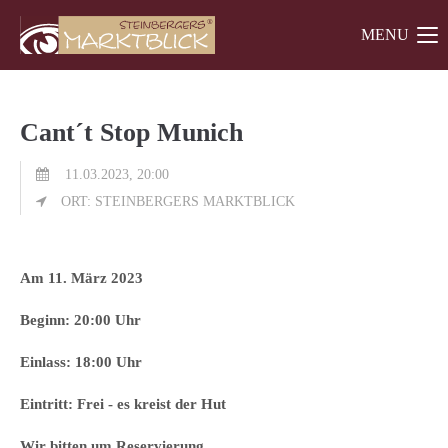
MENU
Der Eintrag "offcanvas-col1" existiert leider nicht.
Der Eintrag "offcanvas-col2" existiert leider nicht.
Cant´t Stop Munich
Der Eintrag "offcanvas-col3" existiert leider nicht.
11.03.2023, 20:00
ORT: STEINBERGERS MARKTBLICK
Am 11. März 2023
Beginn: 20:00 Uhr
Einlass: 18:00 Uhr
Eintritt: Frei - es kreist der Hut
Wir bitten um Reservierung.