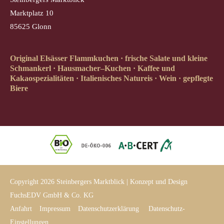
Marktplatz 10
85625 Glonn
Original Elsässer Flammkuchen · frische Salate und kleine
Schmankerl · Hausmacher–Kuchen · Kaffee und
Kakaospezialitäten · Italienisches Natureis · Wein · gepflegte
Biere
Copyright 2026 Steinbergers Marktblick | Konzept und Design
FuchsEDV GmbH & Co. KG
Anfahrt
Impressum
Datenschutzerklärung
Datenschutz-
Einstellungen