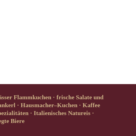
ässer Flammkuchen · frische Salate und
ankerl · Hausmacher–Kuchen · Kaffee
zialitäten · Italienisches Natureis ·
egte Biere