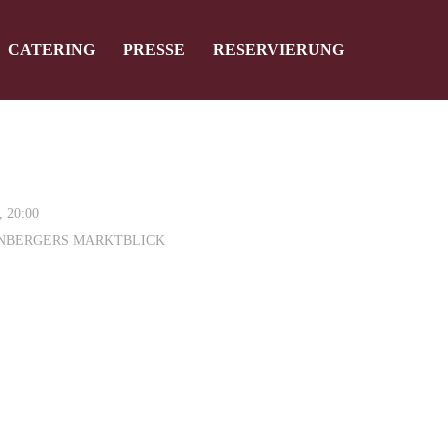
CATERING
PRESSE
RESERVIERUNG
ert leider
, 20:00
INBERGERS MARKTBLICK