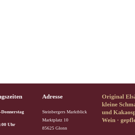
gszeiten
Adresse
Original Els
kleine Schm
und Kakaospe
-Donnerstag
Steinbergers Marktblick
Wein · gepfl
Marktplatz 10
2:00 Uhr
85625 Glonn