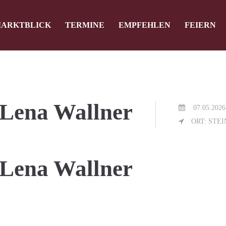
ARKTBLICK
TERMINE
EMPFEHLEN
FEIERN
ag "offcanvas-col2" existiert leider
Der Eintrag "offcanvas-col3" existi
nicht.
Lena Wallner
07.05.2026
ORT: STE
Lena Wallner