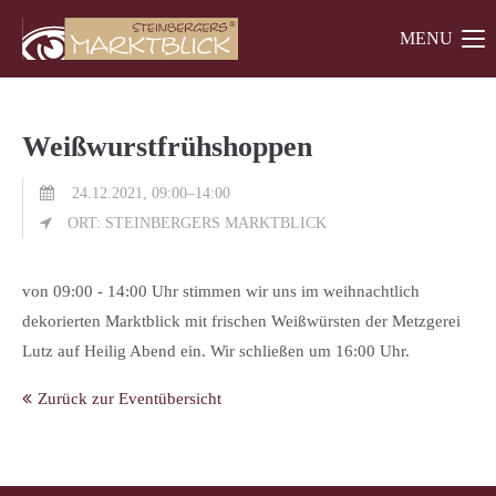
MENU
Der Eintrag "offcanvas-col1" existiert leider nicht.
Der Eintrag "offcanvas-col2" existiert leider nicht.
Weißwurstfrühshoppen
Der Eintrag "offcanvas-col3" existiert leider nicht.
24.12.2021, 09:00–14:00
ORT: STEINBERGERS MARKTBLICK
von 09:00 - 14:00 Uhr stimmen wir uns im weihnachtlich
dekorierten Marktblick mit frischen Weißwürsten der Metzgerei
Lutz auf Heilig Abend ein. Wir schließen um 16:00 Uhr.
Zurück zur Eventübersicht