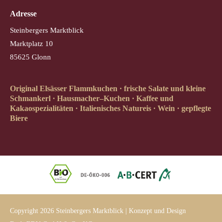
Adresse
Steinbergers Marktblick
Marktplatz 10
85625 Glonn
Original Elsässer Flammkuchen · frische Salate und kleine
Schmankerl · Hausmacher–Kuchen · Kaffee und
Kakaospezialitäten · Italienisches Natureis · Wein · gepflegte
Biere
Copyright 2026 Steinbergers Marktblick | Konzept und Design