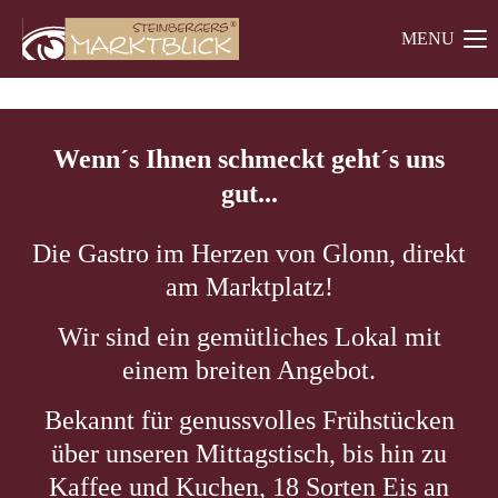
MENU
Der Eintrag "offcanvas-col1" existiert leider nicht.
Küchenhilfe und
Der Eintrag "offcanvas-col2" existiert leider nicht.
Wenn´s Ihnen schmeckt geht´s uns
gut...
Der Eintrag "offcanvas-col3" existiert leider nicht.
Die Gastro im Herzen von Glonn, direkt
am Marktplatz!
Wir sind ein gemütliches Lokal mit
einem breiten Angebot.
Bekannt für genussvolles Frühstücken
über unseren Mittagstisch, bis hin zu
Kaffee und Kuchen, 18 Sorten Eis an