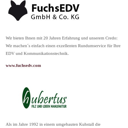
Ic
Wir bieten Ihnen mit 20 Jahren Erfahrung und unserem Credo:
zei
Wir machen´s einfach einen exzellenten Rundumservice für Ihre
Ag
EDV und Kommunikationstechnik.
ha
im
www.fuchsedv.com
ww
Als im Jahre 1992 in einem umgebauten Kuhstall die