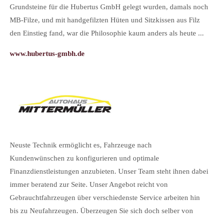
Sei
Grundsteine für die Hubertus GmbH gelegt wurden, damals noch
Me
MB-Filze, und mit handgefilzten Hüten und Sitzkissen aus Filz
Des
den Einstieg fand, war die Philosophie kaum anders als heute ...
sic
www.hubertus-gmbh.de
ger
ww
Neuste Technik ermöglicht es, Fahrzeuge nach
Kundenwünschen zu konfigurieren und optimale
Finanzdienstleistungen anzubieten. Unser Team steht ihnen dabei
Wir
immer beratend zur Seite. Unser Angebot reicht von
Han
Gebrauchtfahrzeugen über verschiedenste Service arbeiten hin
Ph
bis zu Neufahrzeugen. Überzeugen Sie sich doch selber von
ver