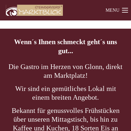
MENU
Der Eintrag "offcanvas-col1" existiert leider nicht.
Küchenhilfe und 
Der Eintrag "offcanvas-col2" existiert leider nicht.
Wenn´s Ihnen schmeckt geht´s uns
gut...
Der Eintrag "offcanvas-col3" existiert leider nicht.
Die Gastro im Herzen von Glonn, direkt
am Marktplatz!
Wir sind ein gemütliches Lokal mit
einem breiten Angebot.
Bekannt für genussvolles Frühstücken
über unseren Mittagstisch, bis hin zu
Kaffee und Kuchen, 18 Sorten Eis an