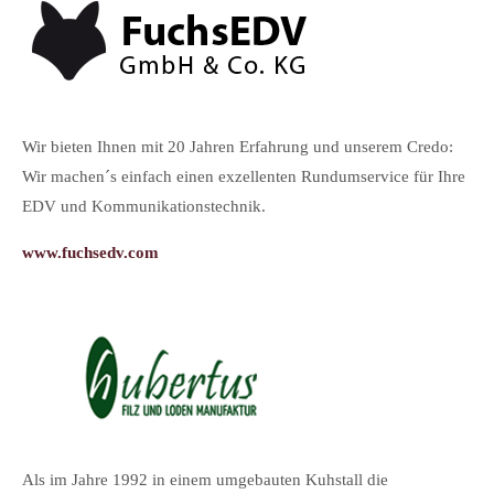
Ic
Wir bieten Ihnen mit 20 Jahren Erfahrung und unserem Credo:
zei
Wir machen´s einfach einen exzellenten Rundumservice für Ihre
Ag
EDV und Kommunikationstechnik.
ha
im
www.fuchsedv.com
ww
Als im Jahre 1992 in einem umgebauten Kuhstall die