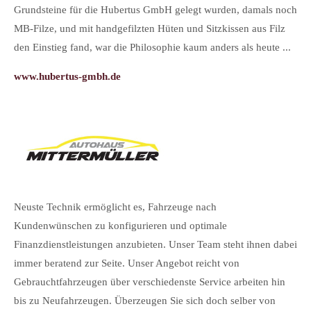
Sei
Grundsteine für die Hubertus GmbH gelegt wurden, damals noch
Me
MB-Filze, und mit handgefilzten Hüten und Sitzkissen aus Filz
Des
den Einstieg fand, war die Philosophie kaum anders als heute ...
sic
www.hubertus-gmbh.de
ger
ww
Neuste Technik ermöglicht es, Fahrzeuge nach
Kundenwünschen zu konfigurieren und optimale
Finanzdienstleistungen anzubieten. Unser Team steht ihnen dabei
Wir
immer beratend zur Seite. Unser Angebot reicht von
Han
Gebrauchtfahrzeugen über verschiedenste Service arbeiten hin
Ph
bis zu Neufahrzeugen. Überzeugen Sie sich doch selber von
ver