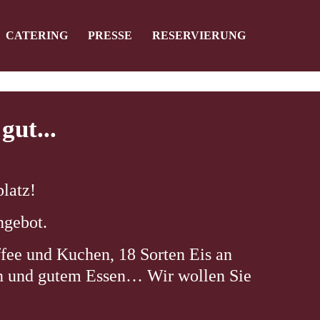
CATERING
PRESSE
RESERVIERUNG
ert leider
gut...
latz!
ngebot.
ffee und Kuchen, 18 Sorten Eis an
in und gutem Essen… Wir wollen Sie