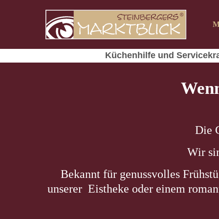
M
Der Eintrag "offcanvas-col1" existiert leider
Der Eintr
nicht.
nicht.
Küchenhilfe und Servicekraft (Teiilzeit 
Wenn´
Die 
Wir si
Bekannt für genussvolles Frühstü
unserer Eistheke oder einem roman