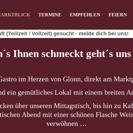
ARKTBLICK
TERMINE
EMPFEHLEN
FEIERN
ag "offcanvas-col2" existiert leider
Der Eintrag "offcanvas-col3" existi
nicht.
/ Vollzeit) gesucht - melde dich bei uns!
s Ihnen schmeckt geht´s uns 
Gastro im Herzen von Glonn, direkt am Marktp
nd ein gemütliches Lokal mit einem breiten A
cken über unseren Mittagstisch, bis hin zu Ka
tischen Abend mit einer schönen Flasche We
verwöhnen …